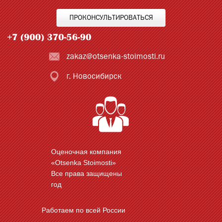
ПРОКОНСУЛЬТИРОВАТЬСЯ
zakaz@otsenka-stoimosti.ru
г. Новосибирск
Оценочная компания
«Otsenka Stoimosti»
Все права защищены
год
Работаем по всей России