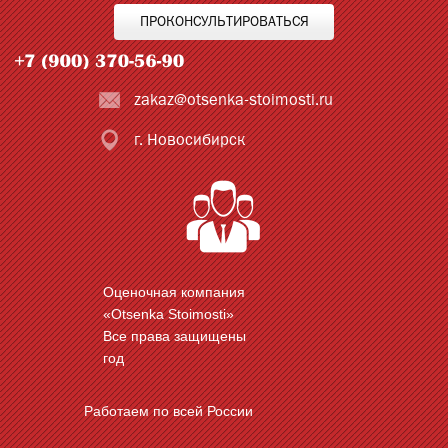
ПРОКОНСУЛЬТИРОВАТЬСЯ
zakaz@otsenka-stoimosti.ru
г. Новосибирск
Оценочная компания
«Otsenka Stoimosti»
Все права защищены
год
Работаем по всей России