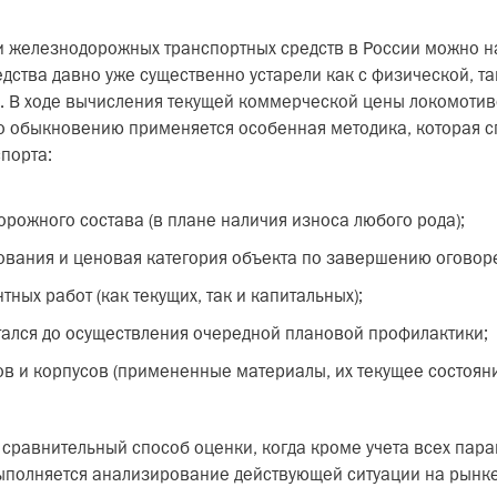
елезнодорожных транспортных средств в России можно наз
тва давно уже существенно устарели как с физической, так
. В ходе вычисления текущей коммерческой цены локомотиво
 обыкновению применяется особенная методика, которая сп
порта:
рожного состава (в плане наличия износа любого рода);
ования и ценовая категория объекта по завершению оговор
ных работ (как текущих, так и капитальных);
тался до осуществления очередной плановой профилактики;
в и корпусов (примененные материалы, их текущее состояни
сравнительный способ оценки, когда кроме учета всех пара
ыполняется анализирование действующей ситуации на рынке