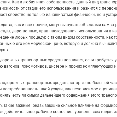
ения. Как и любая иная собственность, данный вид транспо
ависимости от стадии его использования и разнится с перво
меет свойство не только изнашиваться физически, но и уста
тва, как и все прочие, могут выступать объектами самых 
енды, дарственных, прав наследования, использования в ка
едение любых процедур с таким видом собственности, как т
анных о его коммерческой цене, которую и должна вычисли
дств.
орожных транспортных средств возникает, если требуется у
ю вагонов, локомотивов, цистерн и прочих комплектующих 
одорожных транспортных средств, которые по большей част
и востребованность такой услуги, как независимое оценива
понять, есть ли смысл дальнейшего содержания этого транспо
ь такие важные, оказывающие сильное влияние на форми
ак действительное рабочее состояние, уровень всех видов и