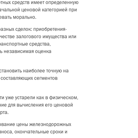
ртных средств имеет определенную
начальной ценовой категорией при
ревать морально.
разных сделок: приобретения-
честве залогового имущества или
ранспортные средства,
ть независимая оценка
становить наиболее точную на
и составляющих сегментов
и уже устарели как в физическом,
ние для вычисления его ценовой
рта.
рование цены железнодорожных
зноса, окончательные сроки и