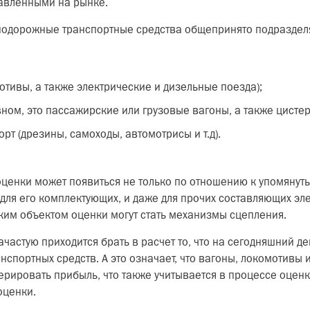
тавленными на рынке.
знодорожные транспортные средства общепринято подразделя
отивы, а также электрические и дизельные поезда);
вном, это пассажирские или грузовые вагоны, а также цистер
т (дрезины, самоходы, автомотрисы и т.д).
оценки может появиться не только по отношению к упомяну
 для его комплектующих, и даже для прочих составляющих 
аким объектом оценки могут стать механизмы сцепления.
частую приходится брать в расчет то, что на сегодняшний де
портных средств. А это означает, что вагоны, локомотивы 
рировать прибыль, что также учитывается в процессе оценк
оценки.