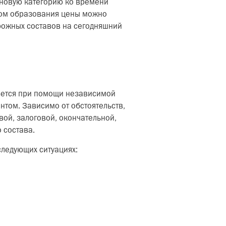
еновую категорию ко времени
ром образования цены можно
рожных составов на сегодняшний
яется при помощи независимой
том. Зависимо от обстоятельств,
ой, залоговой, окончательной,
 состава.
ледующих ситуациях: